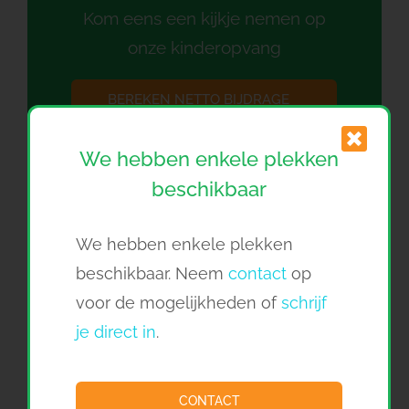
Kom eens een kijkje nemen op
onze kinderopvang
BEREKEN NETTO BIJDRAGE
We hebben enkele plekken
RONDLEIDING AANVRAGEN
beschikbaar
DIRECT INSCHRIJVEN
We hebben enkele plekken
beschikbaar. Neem
contact
op
voor de mogelijkheden of
schrijf
je direct in
.
Kinderdagverblijf 't Schelpje
1w
CONTACT