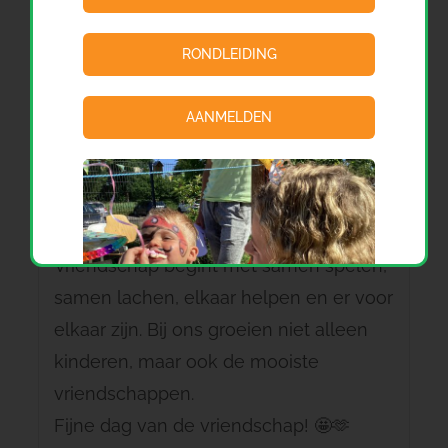
RONDLEIDING
AANMELDEN
Vandaag vieren we de dag van de
vriendschap! 💛
Vriendschap begint met samen spelen,
samen lachen, elkaar helpen en er voor
elkaar zijn. Bij ons groeien niet alleen
kinderen, maar ook de mooiste
vriendschappen.
Fijne dag van de vriendschap! 🤩🫶