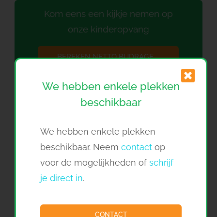
Kom eens een kijkje nemen op
onze kinderopvang
BEREKEN NETTO BIJDRAGE
We hebben enkele plekken
RONDLEIDING AANVRAGEN
beschikbaar
DIRECT INSCHRIJVEN
We hebben enkele plekken
beschikbaar. Neem
contact
op
voor de mogelijkheden of
schrijf
je direct in
.
Kinderdagverblijf 't Schelpje
1w
CONTACT