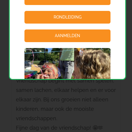
RONDLEIDING
AANMELDEN
Vandaag vieren we de dag van de
vriendschap! 💛
Vriendschap begint met samen spelen,
samen lachen, elkaar helpen en er voor
elkaar zijn. Bij ons groeien niet alleen
kinderen, maar ook de mooiste
vriendschappen.
Fijne dag van de vriendschap! 🤩🫶