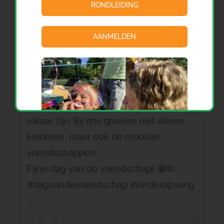
RONDLEIDING
AANMELDEN
Vandaag vieren we de dag van de
vriendschap! 💛
Vriendschap begint met samen spelen,
samen lachen, elkaar helpen en er voor
elkaar zijn. Bij ons groeien niet alleen
kinderen, maar ook de mooiste
vriendschappen.
Fijne dag van de vriendschap! 🤩🫶
#dagvandevriendschap #kinderopvang
...
32
2