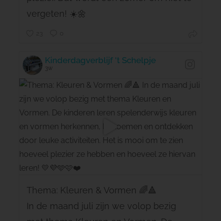
vergeten! ☀️🌼
23
0
Kinderdagverblijf 't Schelpje
3w
Thema: Kleuren & Vormen 🌈🔺
In de maand juli zijn we volop bezig