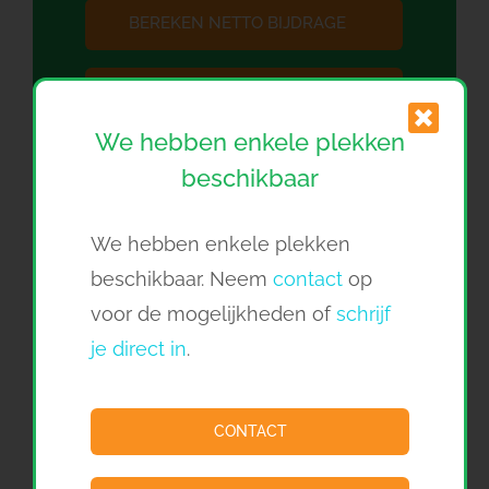
BEREKEN NETTO BIJDRAGE
RONDLEIDING AANVRAGEN
We hebben enkele plekken
DIRECT INSCHRIJVEN
beschikbaar
We hebben enkele plekken
beschikbaar. Neem
contact
op
voor de mogelijkheden of
schrijf
Kinderdagverblijf 't Schelpje
1w
je direct in
.
CONTACT