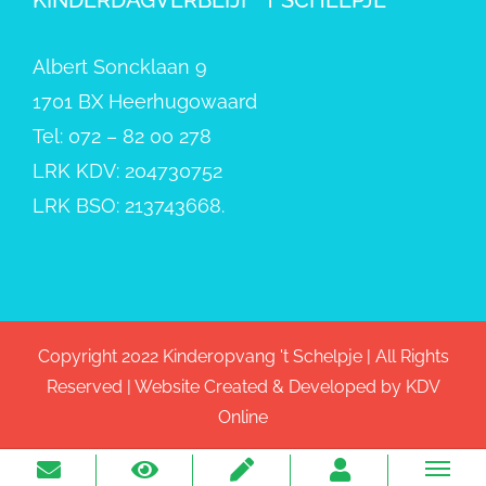
Albert Soncklaan 9
1701 BX Heerhugowaard
Tel: 072 – 82 00 278
LRK KDV: 204730752
LRK BSO: 213743668.
Copyright 2022 Kinderopvang 't Schelpje | All Rights
Reserved | Website Created & Developed by
KDV
Online