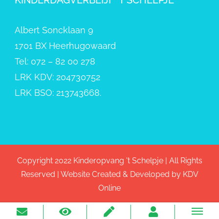
Albert Soncklaan 9
1701 BX Heerhugowaard
Tel: 072 – 82 00 278
LRK KDV: 204730752
LRK BSO: 213743668.
Copyright 2022 Kinderopvang 't Schelpje | All Rights
Reserved | Website Created & Developed by
KDV
Online