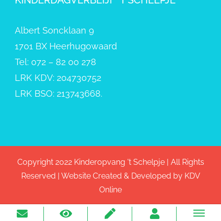
Albert Soncklaan 9
1701 BX Heerhugowaard
Tel: 072 – 82 00 278
LRK KDV: 204730752
LRK BSO: 213743668.
Copyright 2022 Kinderopvang 't Schelpje | All Rights
Reserved | Website Created & Developed by
KDV
Online