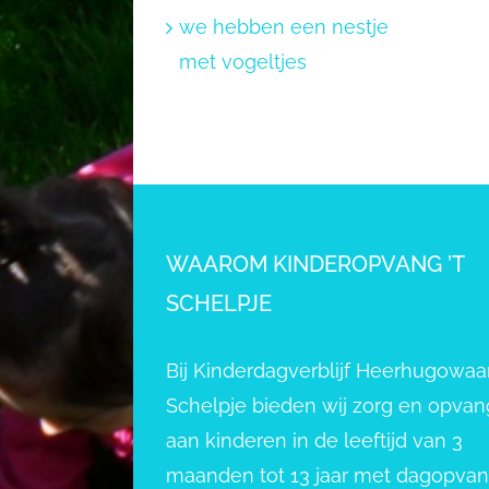
we hebben een nestje
met vogeltjes
WAAROM KINDEROPVANG ’T
SCHELPJE
Bij Kinderdagverblijf Heerhugowaar
Schelpje bieden wij zorg en opvan
aan kinderen in de leeftijd van 3
maanden tot 13 jaar met dagopva