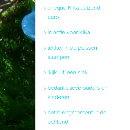
cheque KiKa duizend
euro
In actie voor KiKa
lekker in de plassen
stampen
‘kijk juf, een slak’
bedankt lieve ouders en
kinderen
het brengmoment in de
ochtend