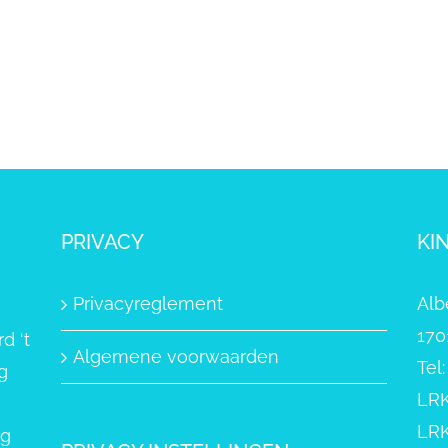
PRIVACY
KI
Privacyreglement
Alb
170
d ‘t
Algemene voorwaarden
Tel
g
LRK
LRK
ng