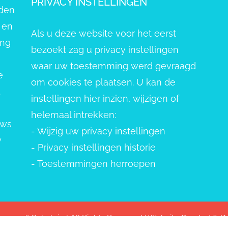
PRIVACY INSTELLINGEN
eden
 en
Als u deze website voor het eerst
ang
bezoekt zag u privacy instellingen
waar uw toestemming werd gevraagd
e
om cookies te plaatsen. U kan de
.
instellingen hier inzien, wijzigen of
helemaal intrekken:
uws
-
Wijzig uw privacy instellingen
w
-
Privacy instellingen historie
-
Toestemmingen herroepen
pvang 't Schelpje | All Rights Reserved | Website Created &