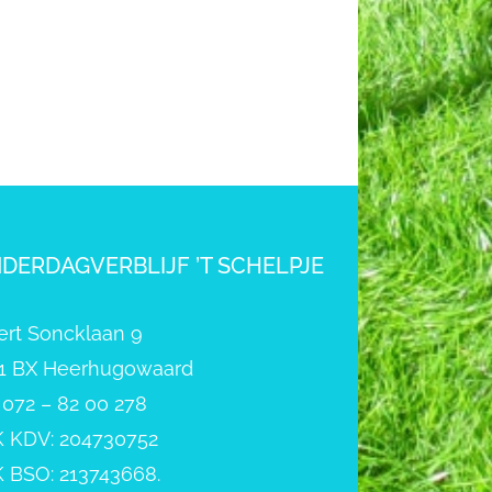
NDERDAGVERBLIJF ’T SCHELPJE
ert Soncklaan 9
1 BX Heerhugowaard
: 072 – 82 00 278
 KDV: 204730752
 BSO: 213743668.