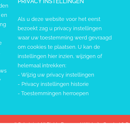
PRIVACY INSTELLINGEN
eden
 en
Als u deze website voor het eerst
ang
bezoekt zag u privacy instellingen
waar uw toestemming werd gevraagd
e
om cookies te plaatsen. U kan de
.
instellingen hier inzien, wijzigen of
helemaal intrekken:
uws
-
Wijzig uw privacy instellingen
w
-
Privacy instellingen historie
-
Toestemmingen herroepen
pvang 't Schelpje | All Rights Reserved | Website Created &