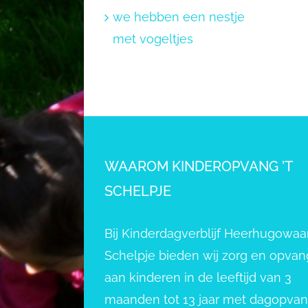
we hebben een nestje
met vogeltjes
WAAROM KINDEROPVANG ’T
SCHELPJE
Bij Kinderdagverblijf Heerhugowaar
Schelpje bieden wij zorg en opvan
aan kinderen in de leeftijd van 3
maanden tot 13 jaar met dagopva