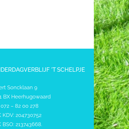
NDERDAGVERBLIJF ’T SCHELPJE
ert Soncklaan 9
1 BX Heerhugowaard
: 072 – 82 00 278
 KDV: 204730752
 BSO: 213743668.