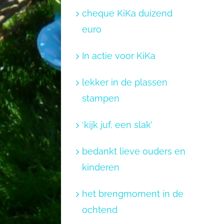
cheque KiKa duizend
euro
In actie voor KiKa
lekker in de plassen
stampen
‘kijk juf, een slak’
bedankt lieve ouders en
kinderen
het brengmoment in de
ochtend