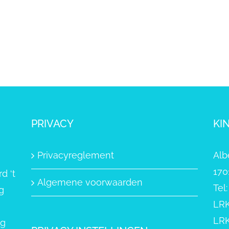
PRIVACY
KI
Privacyreglement
Alb
170
d ‘t
Algemene voorwaarden
Tel
g
LRK
LRK
ng