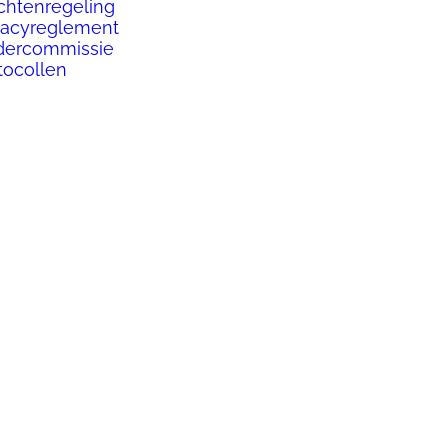
chtenregeling
vacyreglement
dercommissie
tocollen