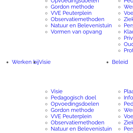
Opvoedingsdoelen
Ped
Gordon methode
Wen
VVE Peuterplein
Voe
Observatiemethoden
Zie
Natuur en Belevenistuin
Per
Vormen van opvang
Kla
Pri
Ou
Pro
Werken bij
Visie
Beleid
Visie
Pla
Pedagogisch doel
Inf
Opvoedingsdoelen
Ped
Gordon methode
Wen
VVE Peuterplein
Voe
Observatiemethoden
Zie
Natuur en Belevenistuin
Per