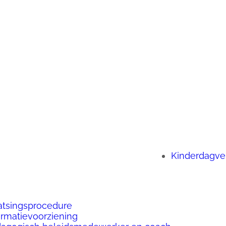
Kinderdagver
atsingsprocedure
ormatievoorziening