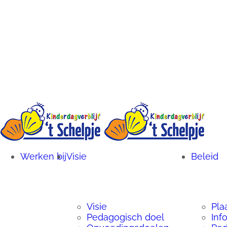
Werken bij
Visie
Beleid
Visie
Pla
Pedagogisch doel
Inf