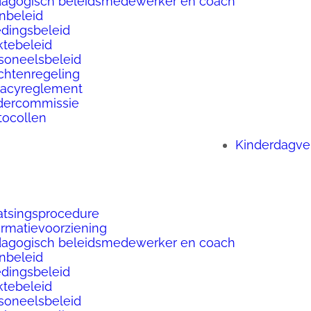
agogisch beleidsmedewerker en coach
beleid
dingsbeleid
ktebeleid
soneelsbeleid
chtenregeling
vacyreglement
dercommissie
tocollen
Kinderdagver
atsingsprocedure
ormatievoorziening
agogisch beleidsmedewerker en coach
beleid
dingsbeleid
ktebeleid
soneelsbeleid