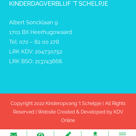
KINDERDAGVERBLIJF ’T SCHELPJE
Albert Soncklaan 9
1701 BX Heerhugowaard
Tel: 072 – 82 00 278
LRK KDV: 204730752
LRK BSO: 213743668.
Copyright 2022 Kinderopvang 't Schelpje | All Rights
Reserved | Website Created & Developed by
KDV
Online