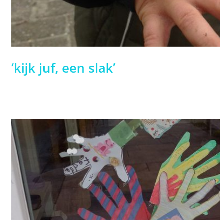
‘kijk juf, een slak’