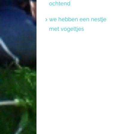
ochtend
we hebben een nestje
met vogeltjes