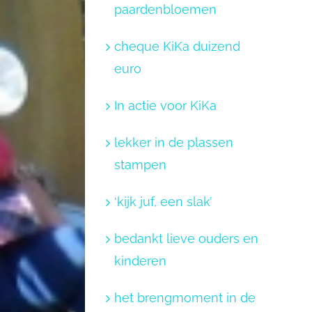
paardenbloemen
cheque KiKa duizend
euro
In actie voor KiKa
lekker in de plassen
stampen
‘kijk juf, een slak’
bedankt lieve ouders en
kinderen
het brengmoment in de