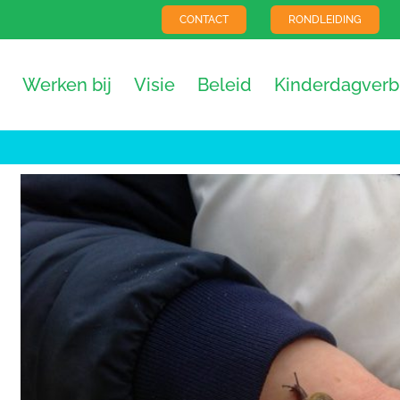
CONTACT
RONDLEIDING
Werken bij
Visie
Beleid
Kinderdagverbl