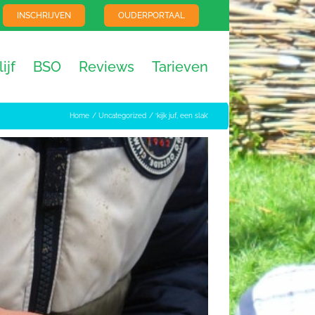
INSCHRIJVEN
OUDERPORTAAL
ijf
BSO
Reviews
Tarieven
Home
Uncategorized
‘kijk juf, een slak’