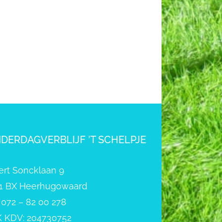
NDERDAGVERBLIJF ’T SCHELPJE
ert Soncklaan 9
1 BX Heerhugowaard
: 072 – 82 00 278
 KDV: 204730752