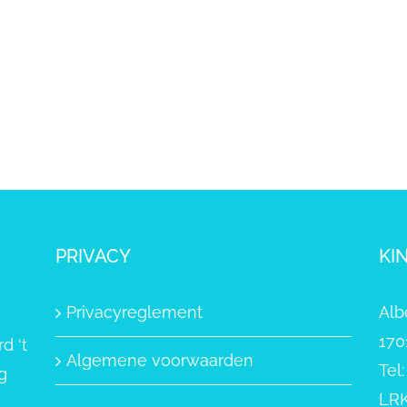
PRIVACY
KI
Privacyreglement
Alb
170
d ‘t
Algemene voorwaarden
Tel
g
LRK