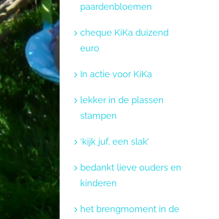
paardenbloemen
cheque KiKa duizend
euro
In actie voor KiKa
lekker in de plassen
stampen
‘kijk juf, een slak’
bedankt lieve ouders en
kinderen
het brengmoment in de