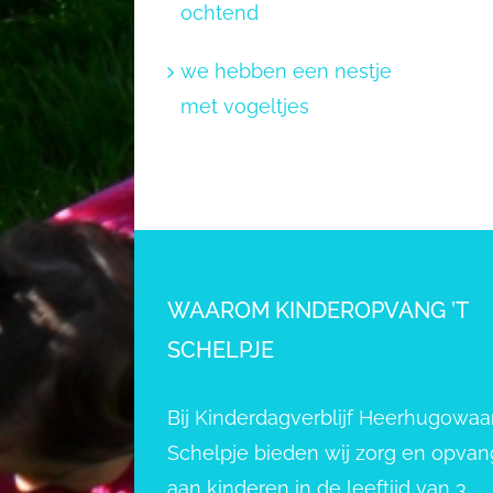
ochtend
we hebben een nestje
met vogeltjes
WAAROM KINDEROPVANG ’T
SCHELPJE
Bij Kinderdagverblijf Heerhugowaar
Schelpje bieden wij zorg en opvan
aan kinderen in de leeftijd van 3