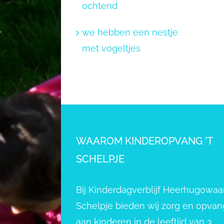
ochtend
we hebben een nestje
met vogeltjes
WAAROM KINDEROPVANG ’T
SCHELPJE
Bij Kinderdagverblijf Heerhugowaar
Schelpje bieden wij zorg en opvan
aan kinderen in de leeftijd van 3