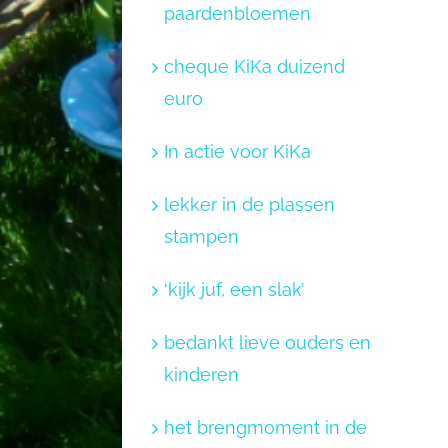
paardenbloemen
cheque KiKa duizend
euro
In actie voor KiKa
lekker in de plassen
stampen
‘kijk juf, een slak’
bedankt lieve ouders en
kinderen
het brengmoment in de