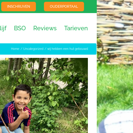
INSCHRIJVEN
OUDERPORTAAL
ijf
BSO
Reviews
Tarieven
Home
Uncategorized
wij hebben een hut gebouwd