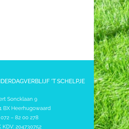
NDERDAGVERBLIJF ’T SCHELPJE
ert Soncklaan 9
1 BX Heerhugowaard
: 072 – 82 00 278
 KDV: 204730752