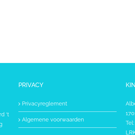
PRIVACY
KI
Privacyreglement
Alb
170
d ‘t
Algemene voorwaarden
Tel
g
LRK