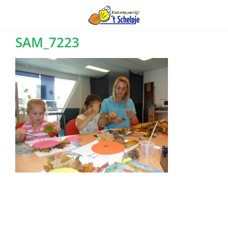
Ga
SAM_7223
naar
inhoud