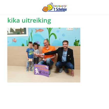
Ga
kika uitreiking
naar
inhoud