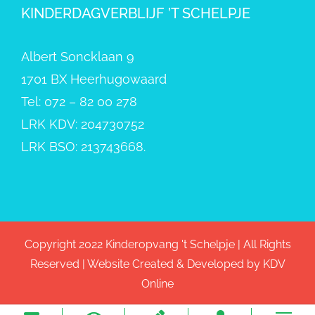
KINDERDAGVERBLIJF ’T SCHELPJE
Albert Soncklaan 9
1701 BX Heerhugowaard
Tel: 072 – 82 00 278
LRK KDV: 204730752
LRK BSO: 213743668.
Copyright 2022 Kinderopvang 't Schelpje | All Rights
Reserved | Website Created & Developed by
KDV
Online