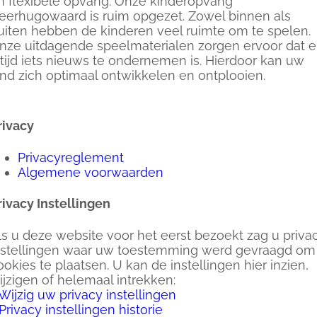
n flexibele opvang. Onze kinderopvang
eerhugowaard is ruim opgezet. Zowel binnen als
uiten hebben de kinderen veel ruimte om te spelen.
nze uitdagende speelmaterialen zorgen ervoor dat e
ltijd iets nieuws te ondernemen is. Hierdoor kan uw
ind zich optimaal ontwikkelen en ontplooien.
rivacy
Privacyreglement
Algemene voorwaarden
rivacy Instellingen
ls u deze website voor het eerst bezoekt zag u priva
nstellingen waar uw toestemming werd gevraagd om
ookies te plaatsen. U kan de instellingen hier inzien,
ijzigen of helemaal intrekken:
Wijzig uw privacy instellingen
Privacy instellingen historie