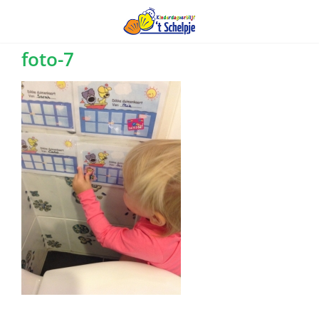
Ga
foto-7
naar
inhoud