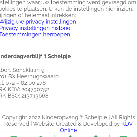
nstellingen waar uw toestemming werd gevraagd om
ookies te plaatsen. U kan de instellingen hier inzien,
ijzigen of helemaal intrekken:
Wijzig uw privacy instellingen
Privacy instellingen historie
Toestemmingen herroepen
inderdagverblijf ’t Schelpje
lbert Soncklaan 9
701 BX Heerhugowaard
el: 072 – 82 00 278
RK KDV: 204730752
RK BSO: 213743668.
Copyright 2022 Kinderopvang 't Schelpje | All Rights
Reserved | Website Created & Developed by
KDV
Online
Ga