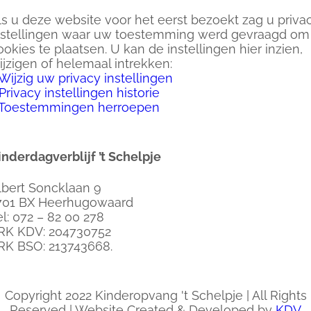
ls u deze website voor het eerst bezoekt zag u priva
nstellingen waar uw toestemming werd gevraagd om
ookies te plaatsen. U kan de instellingen hier inzien,
ijzigen of helemaal intrekken:
Wijzig uw privacy instellingen
Privacy instellingen historie
Toestemmingen herroepen
inderdagverblijf ’t Schelpje
lbert Soncklaan 9
701 BX Heerhugowaard
el: 072 – 82 00 278
RK KDV: 204730752
RK BSO: 213743668.
Copyright 2022 Kinderopvang 't Schelpje | All Rights
Reserved | Website Created & Developed by
KDV