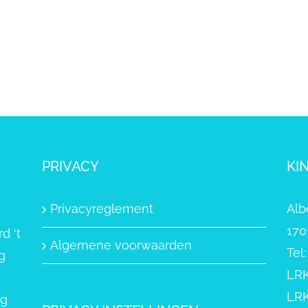
PRIVACY
KI
Privacyreglement
Alb
170
d ‘t
Algemene voorwaarden
Tel
g
LRK
LRK
ng