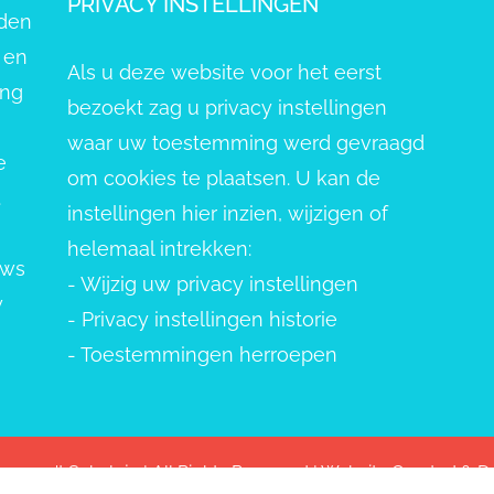
PRIVACY INSTELLINGEN
eden
 en
Als u deze website voor het eerst
ang
bezoekt zag u privacy instellingen
waar uw toestemming werd gevraagd
e
om cookies te plaatsen. U kan de
.
instellingen hier inzien, wijzigen of
helemaal intrekken:
uws
-
Wijzig uw privacy instellingen
w
-
Privacy instellingen historie
-
Toestemmingen herroepen
pvang 't Schelpje | All Rights Reserved | Website Created &