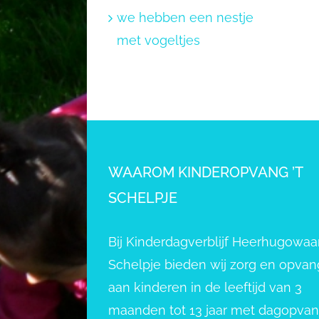
we hebben een nestje
met vogeltjes
WAAROM KINDEROPVANG ’T
SCHELPJE
Bij Kinderdagverblijf Heerhugowaar
Schelpje bieden wij zorg en opvan
aan kinderen in de leeftijd van 3
maanden tot 13 jaar met dagopva