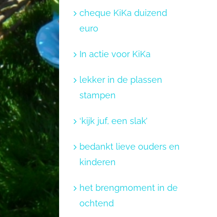
cheque KiKa duizend
euro
In actie voor KiKa
lekker in de plassen
stampen
‘kijk juf, een slak’
bedankt lieve ouders en
kinderen
het brengmoment in de
ochtend