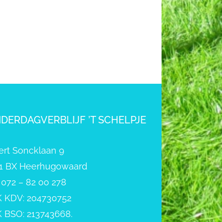
NDERDAGVERBLIJF ’T SCHELPJE
ert Soncklaan 9
1 BX Heerhugowaard
: 072 – 82 00 278
 KDV: 204730752
 BSO: 213743668.