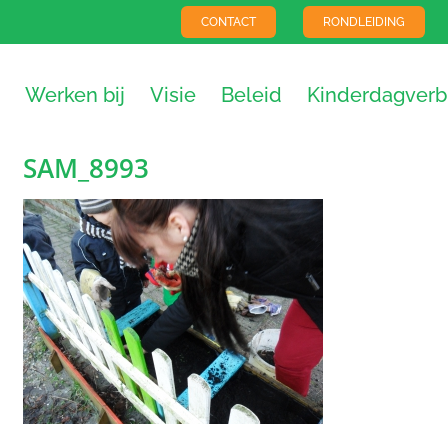
CONTACT
RONDLEIDING
Werken bij
Visie
Beleid
Kinderdagverbl
SAM_8993