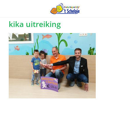
Ga
kika uitreiking
naar
inhoud