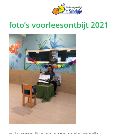
Ga
foto’s voorleesontbijt 2021
naar
inhoud