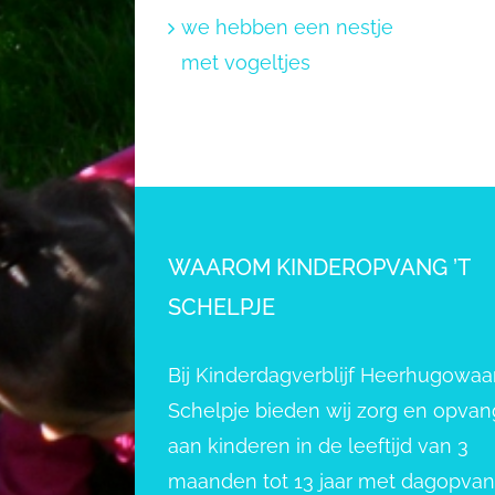
we hebben een nestje
met vogeltjes
WAAROM KINDEROPVANG ’T
SCHELPJE
Bij Kinderdagverblijf Heerhugowaar
Schelpje bieden wij zorg en opvan
aan kinderen in de leeftijd van 3
maanden tot 13 jaar met dagopva