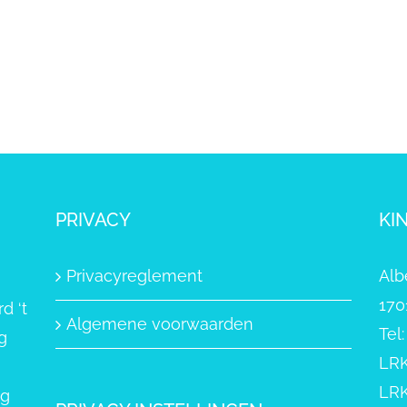
PRIVACY
KI
Privacyreglement
Alb
170
d ‘t
Algemene voorwaarden
Tel
g
LRK
LRK
ng