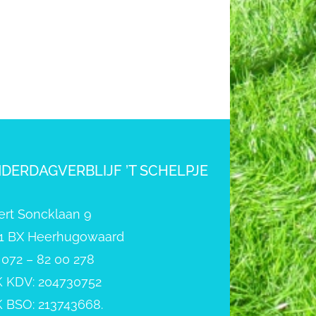
NDERDAGVERBLIJF ’T SCHELPJE
ert Soncklaan 9
1 BX Heerhugowaard
: 072 – 82 00 278
 KDV: 204730752
 BSO: 213743668.