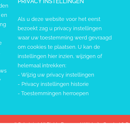
PRIVACY INSTELLINGEN
eden
 en
Als u deze website voor het eerst
ang
bezoekt zag u privacy instellingen
waar uw toestemming werd gevraagd
e
om cookies te plaatsen. U kan de
.
instellingen hier inzien, wijzigen of
helemaal intrekken:
uws
-
Wijzig uw privacy instellingen
w
-
Privacy instellingen historie
-
Toestemmingen herroepen
pvang 't Schelpje | All Rights Reserved | Website Created &