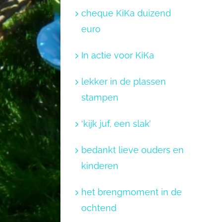
cheque KiKa duizend
euro
In actie voor KiKa
lekker in de plassen
stampen
‘kijk juf, een slak’
bedankt lieve ouders en
kinderen
het brengmoment in de
ochtend