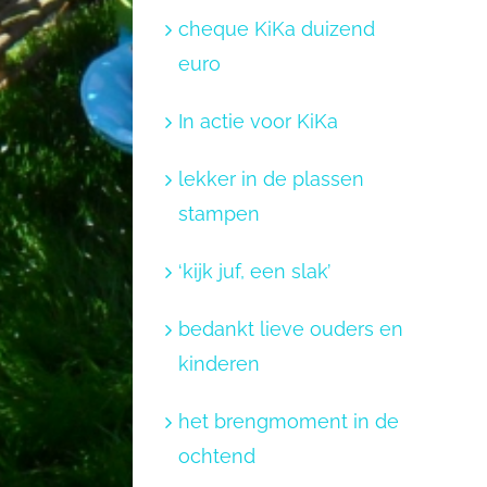
cheque KiKa duizend
euro
In actie voor KiKa
lekker in de plassen
stampen
‘kijk juf, een slak’
bedankt lieve ouders en
kinderen
het brengmoment in de
ochtend