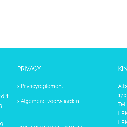
PRIVACY
KI
Privacyreglement
Alb
170
d ‘t
Algemene voorwaarden
Tel
g
LRK
LRK
ng