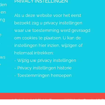
PRIVACY INSTELLINGEN
eden
 en
Als u deze website voor het eerst
ang
bezoekt zag u privacy instellingen
waar uw toestemming werd gevraagd
e
om cookies te plaatsen. U kan de
.
instellingen hier inzien, wijzigen of
helemaal intrekken:
uws
-
Wijzig uw privacy instellingen
w
-
Privacy instellingen historie
-
Toestemmingen herroepen
pvang 't Schelpje | All Rights Reserved | Website Created &