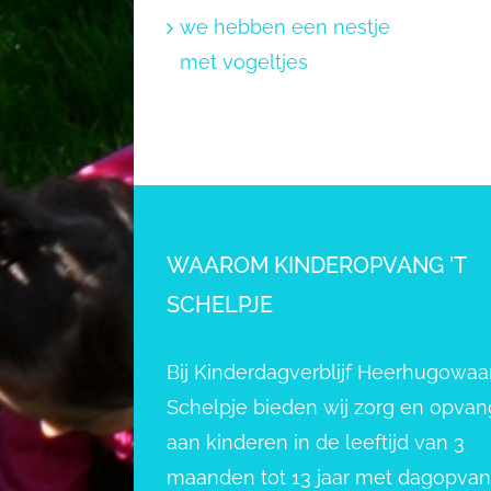
we hebben een nestje
met vogeltjes
WAAROM KINDEROPVANG ’T
SCHELPJE
Bij Kinderdagverblijf Heerhugowaar
Schelpje bieden wij zorg en opvan
aan kinderen in de leeftijd van 3
maanden tot 13 jaar met dagopva