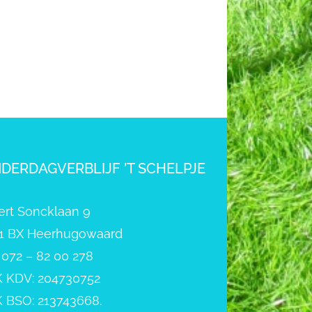
NDERDAGVERBLIJF ’T SCHELPJE
ert Soncklaan 9
1 BX Heerhugowaard
: 072 – 82 00 278
 KDV: 204730752
 BSO: 213743668.