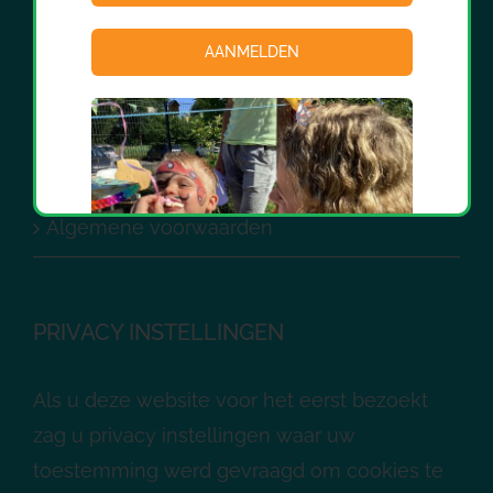
ontwikkelen en ontplooien.
AANMELDEN
PRIVACY
Privacyreglement
Algemene voorwaarden
PRIVACY INSTELLINGEN
Als u deze website voor het eerst bezoekt
zag u privacy instellingen waar uw
toestemming werd gevraagd om cookies te