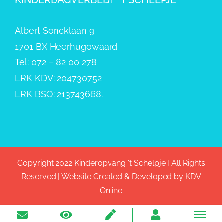
Albert Soncklaan 9
1701 BX Heerhugowaard
Tel: 072 – 82 00 278
LRK KDV: 204730752
LRK BSO: 213743668.
Copyright 2022 Kinderopvang 't Schelpje | All Rights
Reserved | Website Created & Developed by
KDV
Online