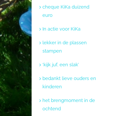
cheque KiKa duizend
euro
In actie voor KiKa
lekker in de plassen
stampen
‘kijk juf, een slak’
bedankt lieve ouders en
kinderen
het brengmoment in de
ochtend