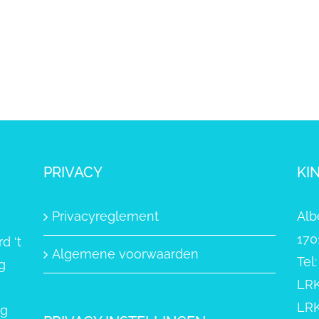
PRIVACY
KI
Privacyreglement
Alb
170
d ‘t
Algemene voorwaarden
Tel
g
LRK
LRK
ng