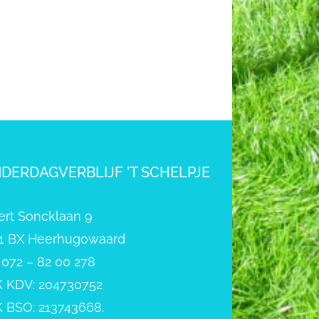
NDERDAGVERBLIJF ’T SCHELPJE
ert Soncklaan 9
1 BX Heerhugowaard
: 072 – 82 00 278
 KDV: 204730752
 BSO: 213743668.