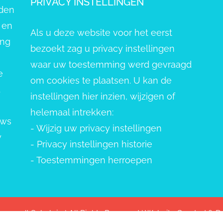
PRIVACY INSTELLINGEN
eden
 en
Als u deze website voor het eerst
ang
bezoekt zag u privacy instellingen
waar uw toestemming werd gevraagd
e
om cookies te plaatsen. U kan de
.
instellingen hier inzien, wijzigen of
helemaal intrekken:
uws
-
Wijzig uw privacy instellingen
w
-
Privacy instellingen historie
-
Toestemmingen herroepen
pvang 't Schelpje | All Rights Reserved | Website Created &