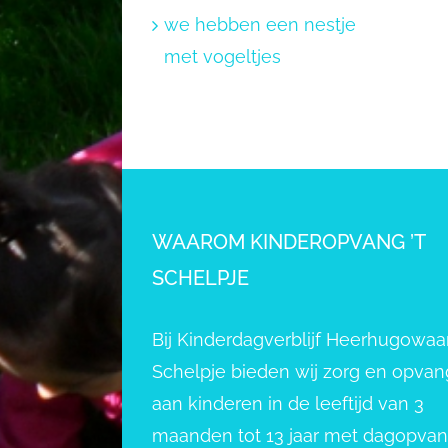
we hebben een nestje
met vogeltjes
WAAROM KINDEROPVANG ’T
SCHELPJE
Bij Kinderdagverblijf Heerhugowaar
Schelpje bieden wij zorg en opvan
aan kinderen in de leeftijd van 3
maanden tot 13 jaar met dagopva