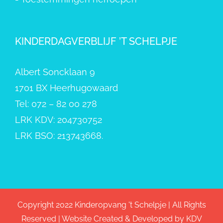
KINDERDAGVERBLIJF ’T SCHELPJE
Albert Soncklaan 9
1701 BX Heerhugowaard
Tel: 072 – 82 00 278
LRK KDV: 204730752
LRK BSO: 213743668.
Copyright 2022 Kinderopvang 't Schelpje | All Rights
Reserved | Website Created & Developed by
KDV