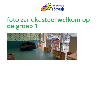
Ga
foto zandkasteel welkom op
de groep 1
naar
inhoud