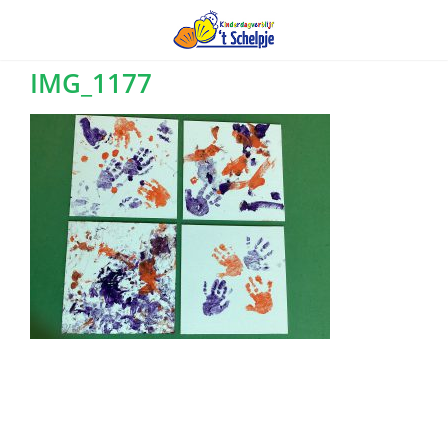
Ga
IMG_1177
naar
inhoud