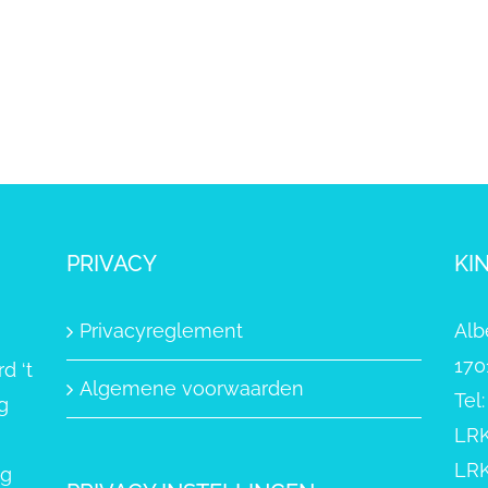
PRIVACY
KI
Privacyreglement
Alb
170
d ‘t
Algemene voorwaarden
Tel
g
LRK
LRK
ng