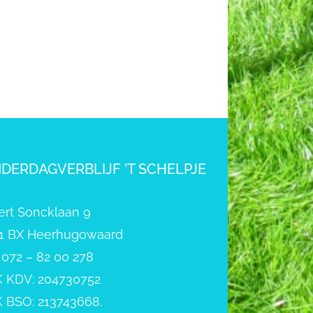
NDERDAGVERBLIJF ’T SCHELPJE
ert Soncklaan 9
1 BX Heerhugowaard
: 072 – 82 00 278
 KDV: 204730752
 BSO: 213743668.