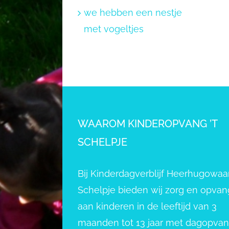
we hebben een nestje
met vogeltjes
WAAROM KINDEROPVANG ’T
SCHELPJE
Bij Kinderdagverblijf Heerhugowaar
Schelpje bieden wij zorg en opvan
aan kinderen in de leeftijd van 3
maanden tot 13 jaar met dagopva