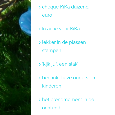
cheque KiKa duizend
euro
In actie voor KiKa
lekker in de plassen
stampen
‘kijk juf, een slak’
bedankt lieve ouders en
kinderen
het brengmoment in de
ochtend