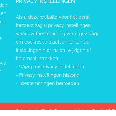
PRIVACY INSTELLINGEN
eden
 en
Als u deze website voor het eerst
ang
bezoekt zag u privacy instellingen
waar uw toestemming werd gevraagd
e
om cookies te plaatsen. U kan de
.
instellingen hier inzien, wijzigen of
helemaal intrekken:
uws
-
Wijzig uw privacy instellingen
w
-
Privacy instellingen historie
-
Toestemmingen herroepen
pvang 't Schelpje | All Rights Reserved | Website Created &